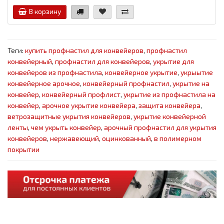
В корзину
Теги:
купить профнастил для конвейеров
,
профнастил
конвейерный
,
профнастил для конвейеров
,
укрытие для
конвейеров из профнастила
,
конвейерное укрытие
,
укрыытие
конвейерное арочное
,
конвейерный профнастил
,
укрытие на
конвейер
,
конвейерный профлист
,
укрытие из профнастила на
конвейер
,
арочное укрытие конвейера
,
защита конвейера
,
ветрозащитные укрытия конвейеров
,
укрытие конвейерной
ленты
,
чем укрыть конвейер
,
арочный профнастил для укрытия
конвейеров
,
нержавеющий
,
оцинкованный
,
в полимерном
покрытии