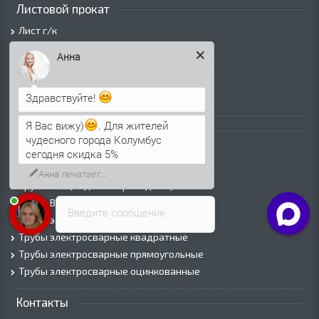
Листовой прокат
Лист г/к
Лист х/к
Анна
Просечно-вытяжной лист (ПВЛ)
Лист рифленый
Здравствуйте!
Лист оцинкованный
Я Вас вижу)
. Для жителей
Трубы
чудесного города Колумбус
Трубы горячедеформированные
сегодня скидка 5%
Труба холоднодеформированная
Анна
печатает...
Трубы ВГП (Водогазопроводные)
Трубы ВГП оцинкованные
Введите сообщение
Трубы электросварные круглые
Трубы электросварные квадратные
Трубы электросварные прямоугольные
Трубы электросварные оцинкованные
Контакты