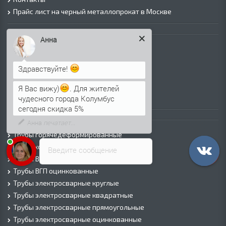
Прайс лист на черный металлопрокат в Москве
Листовой прокат
Анна
Лист г/к
Лист х/к
Просечно-вытяжной лист (ПВЛ)
Здравствуйте!
Лист рифленый
Я Вас вижу)
. Для жителей
Лист оцинкованный
чудесного города Колумбус
сегодня скидка 5%
Трубы
Трубы горячедеформированные
Труба холоднодеформированная
Введите сообщение
Трубы ВГП (Водогазопроводные)
Трубы ВГП оцинкованные
Трубы электросварные круглые
Трубы электросварные квадратные
Трубы электросварные прямоугольные
Трубы электросварные оцинкованные