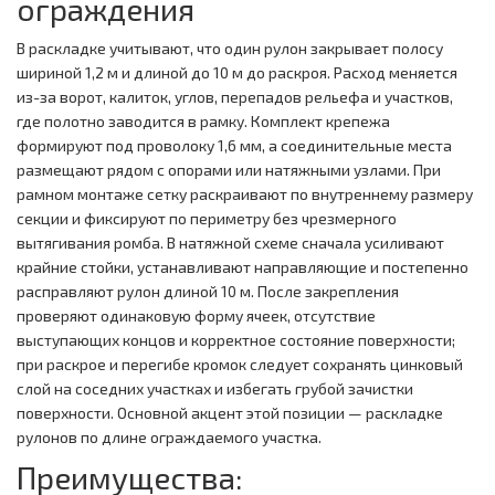
ограждения
В раскладке учитывают, что один рулон закрывает полосу
шириной 1,2 м и длиной до 10 м до раскроя. Расход меняется
из-за ворот, калиток, углов, перепадов рельефа и участков,
где полотно заводится в рамку. Комплект крепежа
формируют под проволоку 1,6 мм, а соединительные места
размещают рядом с опорами или натяжными узлами. При
рамном монтаже сетку раскраивают по внутреннему размеру
секции и фиксируют по периметру без чрезмерного
вытягивания ромба. В натяжной схеме сначала усиливают
крайние стойки, устанавливают направляющие и постепенно
расправляют рулон длиной 10 м. После закрепления
проверяют одинаковую форму ячеек, отсутствие
выступающих концов и корректное состояние поверхности;
при раскрое и перегибе кромок следует сохранять цинковый
слой на соседних участках и избегать грубой зачистки
поверхности. Основной акцент этой позиции — раскладке
рулонов по длине ограждаемого участка.
Преимущества: