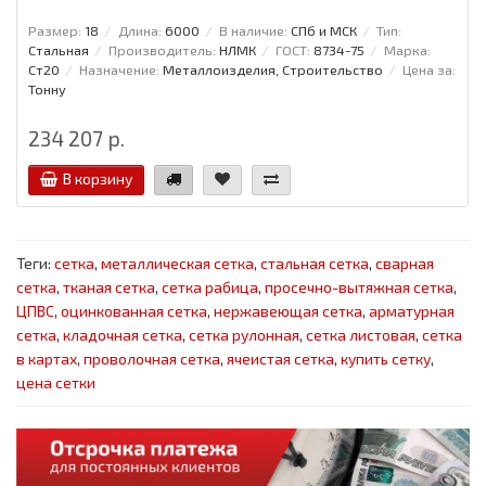
Размер:
18
Длина:
6000
В наличие:
СПб и МСК
Тип:
Стальная
Производитель:
НЛМК
ГОСТ:
8734-75
Марка:
Ст20
Назначение:
Металлоизделия, Строительство
Цена за:
Тонну
234 207 р.
В корзину
Теги:
сетка
,
металлическая сетка
,
стальная сетка
,
сварная
сетка
,
тканая сетка
,
сетка рабица
,
просечно-вытяжная сетка
,
ЦПВС
,
оцинкованная сетка
,
нержавеющая сетка
,
арматурная
сетка
,
кладочная сетка
,
сетка рулонная
,
сетка листовая
,
сетка
в картах
,
проволочная сетка
,
ячеистая сетка
,
купить сетку
,
цена сетки