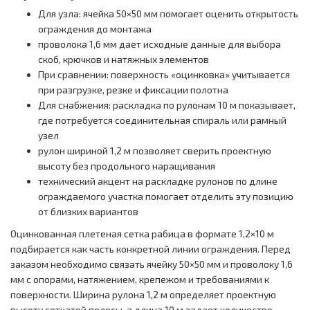
Для узла: ячейка 50×50 мм помогает оценить открытость
ограждения до монтажа
проволока 1,6 мм дает исходные данные для выбора
скоб, крючков и натяжных элементов
При сравнении: поверхность «оцинковка» учитывается
при разгрузке, резке и фиксации полотна
Для снабжения: раскладка по рулонам 10 м показывает,
где потребуется соединительная спираль или рамный
узел
рулон шириной 1,2 м позволяет сверить проектную
высоту без продольного наращивания
технический акцент на раскладке рулонов по длине
ограждаемого участка помогает отделить эту позицию
от близких вариантов
Оцинкованная плетеная сетка рабица в формате 1,2×10 м
подбирается как часть конкретной линии ограждения. Перед
заказом необходимо связать ячейку 50×50 мм и проволоку 1,6
мм с опорами, натяжением, крепежом и требованиями к
поверхности. Ширина рулона 1,2 м определяет проектную
высоту сетчатой полосы, а длина 10 м задает количество