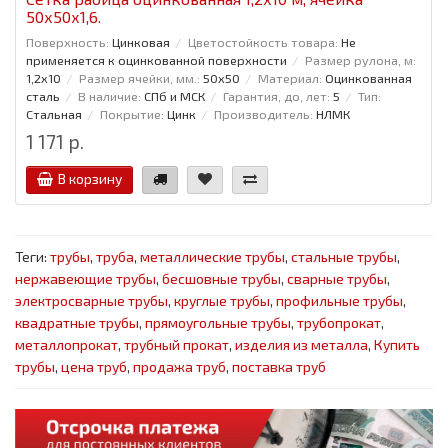
50x50x1,6.
Поверхность:
Цинковая
Цветостойкость товара:
Не
применяется к оцинкованной поверхности
Размер рулона, м:
1,2x10
Размер ячейки, мм.:
50x50
Материал:
Оцинкованная
сталь
В наличие:
СПб и МСК
Гарантия, до, лет:
5
Тип:
Стальная
Покрытие:
Цинк
Производитель:
НЛМК
1 171 р.
В корзину
Теги:
трубы
,
труба
,
металлические трубы
,
стальные трубы
,
нержавеющие трубы
,
бесшовные трубы
,
сварные трубы
,
электросварные трубы
,
круглые трубы
,
профильные трубы
,
квадратные трубы
,
прямоугольные трубы
,
трубопрокат
,
металлопрокат
,
трубный прокат
,
изделия из металла
,
Купить
трубы
,
цена труб
,
продажа труб
,
поставка труб