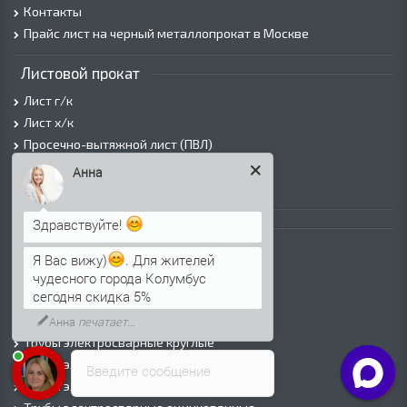
Контакты
Прайс лист на черный металлопрокат в Москве
Листовой прокат
Лист г/к
Лист х/к
Просечно-вытяжной лист (ПВЛ)
Лист рифленый
Анна
Лист оцинкованный
Здравствуйте!
Трубы
Трубы горячедеформированные
Я Вас вижу)
. Для жителей
Труба холоднодеформированная
чудесного города Колумбус
сегодня скидка 5%
Трубы ВГП (Водогазопроводные)
Трубы ВГП оцинкованные
Анна
печатает...
Трубы электросварные круглые
Трубы электросварные квадратные
Введите сообщение
Трубы электросварные прямоугольные