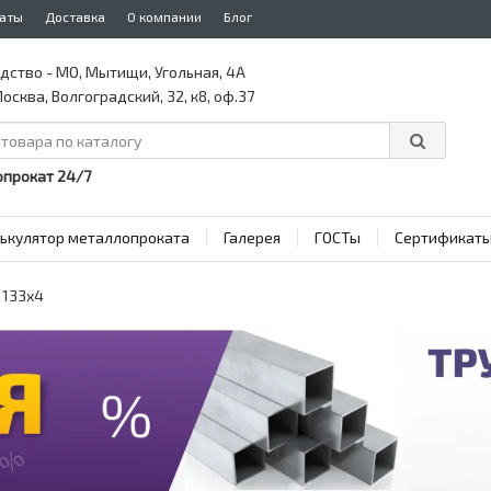
аты
Доставка
О компании
Блог
дство - МО, Мытищи, Угольная, 4А
осква, Волгоградский, 32, к8, оф.37
прокат 24/7
ькулятор металлопроката
Галерея
ГОСТы
Сертификат
 133x4