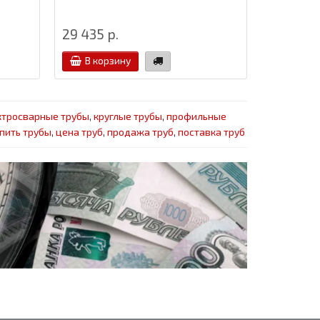
29 435 р.
31 р.
25
В корзину
В кор
ктросварные трубы
,
круглые трубы
,
профильные
пить трубы
,
цена труб
,
продажа труб
,
поставка труб