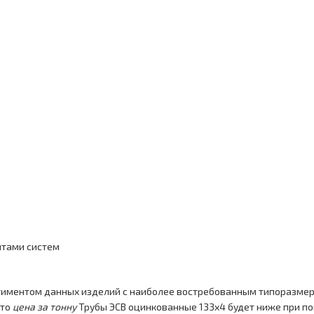
а
нтами систем
тиментом данных изделий с наиболее востребованным типоразмер
что
цена за тонну
Трубы ЭСВ оцинкованные 133x4 будет ниже при по