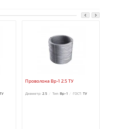
Ваша скидка
Проволока Вр-1 2.5 ТУ
Омега-пр
Оцинков
ТУ
Диаметр:
2.5
Тип:
Вр-1
ГОСТ:
ТУ
Вес погонно
Высота, (мм
размер, (м)
Страна:
Рос
0.7
Ширин
профиля, (м
Стальной