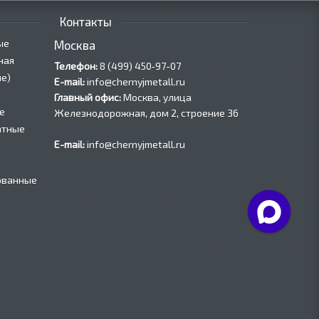
Контакты
ые
Москва
ная
Телефон:
8 (499) 450‑97-07
е)
E-mail:
info@chernyjmetall.ru
Главный офис:
Москва, улица
е
Железнодорожная, дом 2, строение 36
атные
E-mail:
info@chernyjmetall.ru
ованные