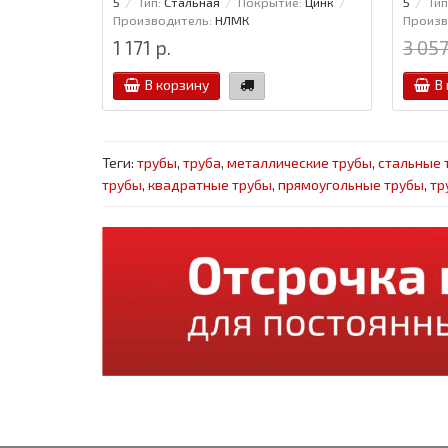
5
Тип:
Стальная
Покрытие:
Цинк
5
Тип
Производитель:
НЛМК
Произв
1 171 р.
3 057
В корзину
В
Теги:
трубы
,
труба
,
металлические трубы
,
стальные 
трубы
,
квадратные трубы
,
прямоугольные трубы
,
тр