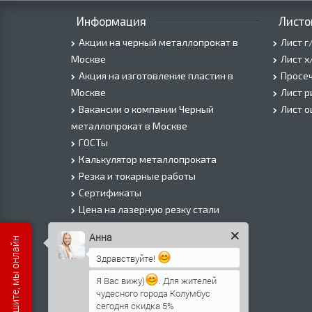
Информация
Листо
Акции на черный металлопрокат в
Лист г
Москве
Лист х
Акция на изготовление пластин в
Просеч
Москве
Лист 
Вакансии о компании Черный
Лист 
металлопрокат в Москве
ГОСТы
Калькулятор металлопроката
Резка и токарные работы
Сертификаты
Цена на лазерную резку стали
Цена на плазменую резку стали
Анна
Цена на резку газом или болгаркой
Здравствуйте!
О Компании
Информация о доставке
Я Вас вижу)
. Для жителей
чудесного города Колумбус
Политика безопасности
сегодня скидка 5%
Контакты