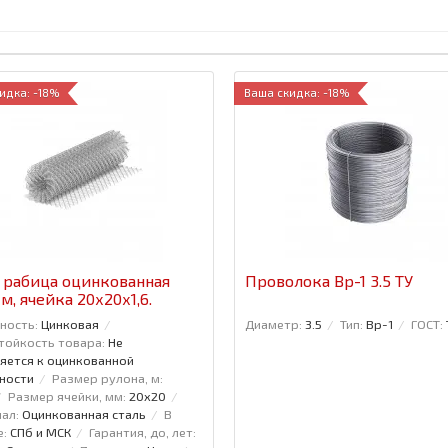
идка: -18%
Ваша скидка: -18%
 рабица оцинкованная
Проволока Вр-1 3.5 ТУ
 м, ячейка 20x20x1,6.
ность:
Цинковая
Диаметр:
3.5
Тип:
Вр-1
ГОСТ:
тойкость товара:
Не
яется к оцинкованной
ности
Размер рулона, м:
Размер ячейки, мм:
20x20
ал:
Оцинкованная сталь
В
е:
СПб и МСК
Гарантия, до, лет: