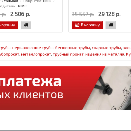
:
Стальная
Покрытие:
Цинк
одитель:
НЛМК
 р.
2 506 р.
35 557 р.
29 128 р.
 корзину
В корзину
трубы
,
нержавеющие трубы
,
бесшовные трубы
,
сварные трубы
,
эле
убопрокат
,
металлопрокат
,
трубный прокат
,
изделия из металла
,
Ку