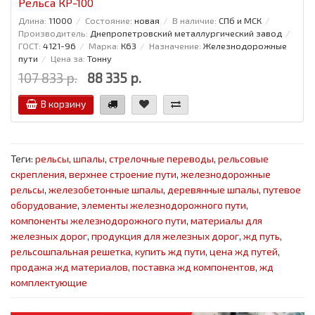
Рельса КР-100
Длина:
11000
Состояние:
новая
В наличие:
СПб и МСК
Производитель:
Днепропетровский металлургический завод
ГОСТ:
4121-96
Марка:
К63
Назначение:
Железнодорожные
пути
Цена за:
Тонну
107 833 р.
88 335 р.
В корзину
Теги:
рельсы
,
шпалы
,
стрелочные переводы
,
рельсовые
скрепления
,
верхнее строение пути
,
железнодорожные
рельсы
,
железобетонные шпалы
,
деревянные шпалы
,
путевое
оборудование
,
элементы железнодорожного пути
,
компоненты железнодорожного пути
,
материалы для
железных дорог
,
продукция для железных дорог
,
жд путь
,
рельсошпальная решетка
,
купить жд пути
,
цена жд путей
,
продажа жд материалов
,
поставка жд компонентов
,
жд
комплектующие