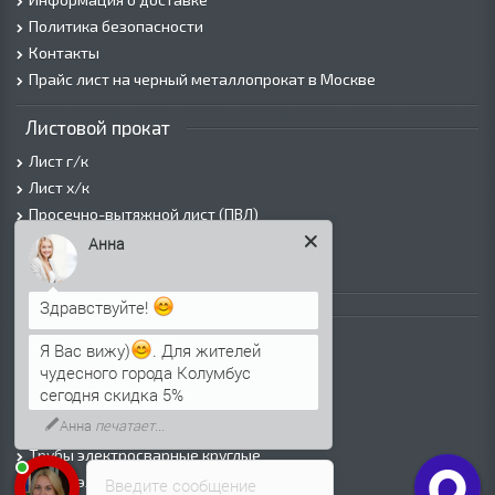
Политика безопасности
Контакты
Прайс лист на черный металлопрокат в Москве
Листовой прокат
Лист г/к
Лист х/к
Просечно-вытяжной лист (ПВЛ)
Лист рифленый
Анна
Лист оцинкованный
Здравствуйте!
Трубы
Трубы горячедеформированные
Я Вас вижу)
. Для жителей
чудесного города Колумбус
Труба холоднодеформированная
сегодня скидка 5%
Трубы ВГП (Водогазопроводные)
Анна
печатает...
Трубы ВГП оцинкованные
Трубы электросварные круглые
Трубы электросварные квадратные
Введите сообщение