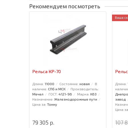
Рекомендуем посмотреть
Ваша ск
Рельса КР-70
Рельс
Длина:
11000
Состояние:
новая
В
Длина:
наличие:
СПб и МСК
Производитель:
наличи
Мечел
ГОСТ:
4121-96
Марка:
К63
Днепро
Назначение:
Железнодорожные пути
завод
Цена за:
Тонну
Назнач
Цена за
79 305 р.
107 8