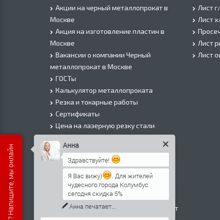
Акции на черный металлопрокат в
Лист г
Москве
Лист х
Акция на изготовление пластин в
Просеч
Москве
Лист 
Вакансии о компании Черный
Лист 
металлопрокат в Москве
ГОСТы
Калькулятор металлопроката
Резка и токарные работы
Сертификаты
Цена на лазерную резку стали
Цена на плазменую резку стали
Анна
Есть вопросы? Напишите, мы онлайн
Цена на резку газом или болгаркой
Здравствуйте!
О Компании
Информация о доставке
Я Вас вижу)
. Для жителей
чудесного города Колумбус
Политика безопасности
сегодня скидка 5%
Контакты
Анна
печатает...
Прайс лист на черный металлопрокат
в Москве