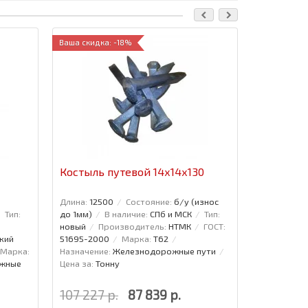
Ваша скидка: -18%
Ваша скидка
Костыль путевой 14х14х130
Подкладк
Длина:
12500
Состояние:
б/у (износ
Состояние:
Тип:
до 1мм)
В наличие:
СПб и МСК
Тип:
МСК
Про
новый
Производитель:
НТМК
ГОСТ:
Нижнетагил
кий
51695-2000
Марка:
Т62
комбинат
Марка:
Назначение:
Железнодорожные пути
Ст.3
Назн
жные
Цена за:
Тонну
пути
Цена
107 227 р.
87 839 р.
123 291 