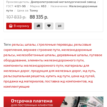
Производитель:
Днепропетровский металлургический завод
ГОСТ:
4121-96
Марка:
К63
Назначение:
Железнодорожные
пути
Цена за:
Тонну
107 833 р.
88 335 р.
В корзину
Теги:
рельсы
,
шпалы
,
стрелочные переводы
,
рельсовые
скрепления
,
верхнее строение пути
,
железнодорожные
рельсы
,
железобетонные шпалы
,
деревянные шпалы
,
путевое
оборудование
,
элементы железнодорожного пути
,
компоненты железнодорожного пути
,
материалы для
железных дорог
,
продукция для железных дорог
,
жд путь
,
рельсошпальная решетка
,
купить жд пути
,
цена жд путей
,
продажа жд материалов
,
поставка жд компонентов
,
жд
комплектующие