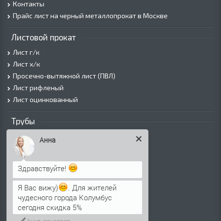
Контакты
Прайс лист на черный металлопрокат в Москве
Листовой прокат
Лист г/к
Лист х/к
Просечно-вытяжной лист (ПВЛ)
Лист рифленый
Лист оцинкованный
Трубы
Трубы горячедеформированные
Анна
Труба холоднодеформированная
Трубы ВГП (Водогазопроводные)
Здравствуйте!
Трубы ВГП оцинкованные
Трубы электросварные круглые
Я Вас вижу)
. Для жителей
Трубы электросварные квадратные
чудесного города Колумбус
сегодня скидка 5%
Трубы электросварные прямоугольные
Трубы электросварные оцинкованные